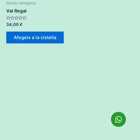
Sense categoria
Val Regal
Puntuat
34,00
€
amb
0
de
Afegeix a la cistella
5